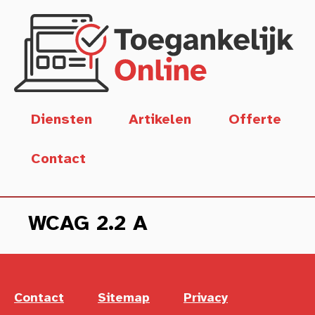
Naar hoofdinhoud
Diensten
Artikelen
Offerte
Contact
WCAG 2.2 A
Contact
Sitemap
Privacy