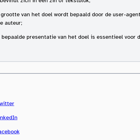
 bevindt zich in een zin of tekstblok;
e grootte van het doel wordt bepaald door de user-agent
e auteur;
n bepaalde presentatie van het doel is essentieel voor 
witter
inkedIn
Facebook