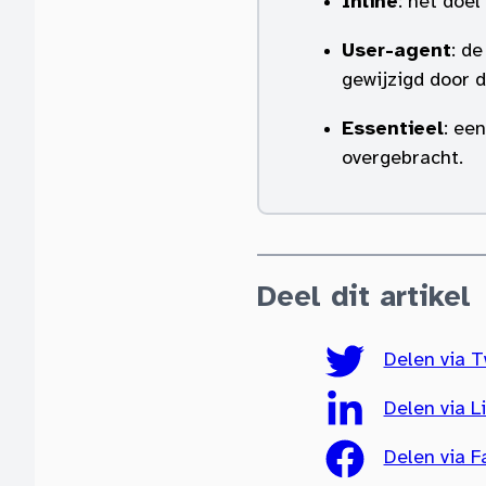
Inline
: het doel
User-agent
: d
gewijzigd door d
Essentieel
: ee
overgebracht.
Deel dit artikel
Delen via T
Delen via L
Delen via 