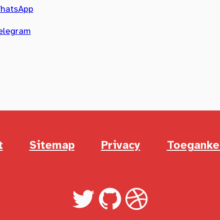
WhatsApp
Telegram
t
Sitemap
Privacy
Toegankel
Twitter
GitHub
LinkedIn